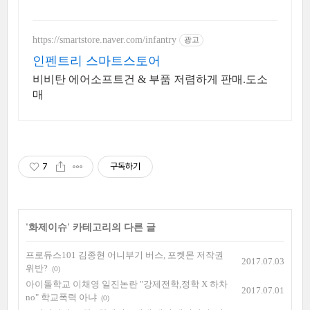
주도 남원, 새로오픈한 신상 풀빌라, 5성호텔급 시
설 인테리어
https://smartstore.naver.com/infantry
광고
인펜트리 스마트스토어
비비탄 에어소프트건 & 부품 저렴하게 판매.도소
매
7
구독하기
'
화제이슈
' 카테고리의 다른 글
프로듀스101 김종현 어니부기 버스, 포켓몬 저작권
2017.07.03
위반?
(0)
아이돌학교 이채영 일진논란 "강제전학,정학 X 하차
2017.07.01
no" 학교폭력 아냐
(0)