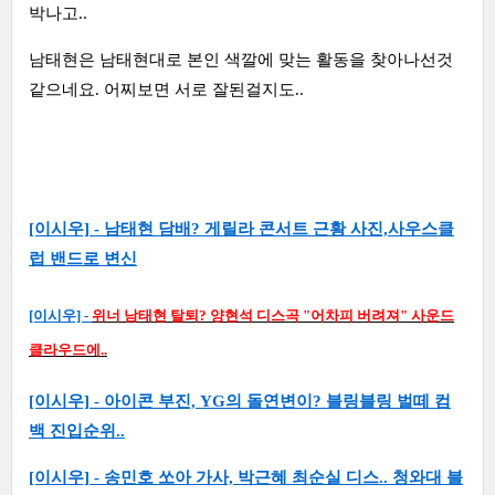
박나고..
남태현은 남태현대로 본인 색깔에 맞는 활동을 찾아나선것
같으네요. 어찌보면 서로 잘된걸지도..
[이시우] - 남태현 담배? 게릴라 콘서트 근황 사진,사우스클
럽 밴드로 변신
[이시우] -
위너 남태현 탈퇴? 양현석 디스곡 "어차피 버려져" 사운드
클라우드에..
[이시우] - 아이콘 부진, YG의 돌연변이? 블링블링 벌떼 컴
백 진입순위..
[이시우] - 송민호 쏘아 가사, 박근혜 최순실 디스.. 청와대 블