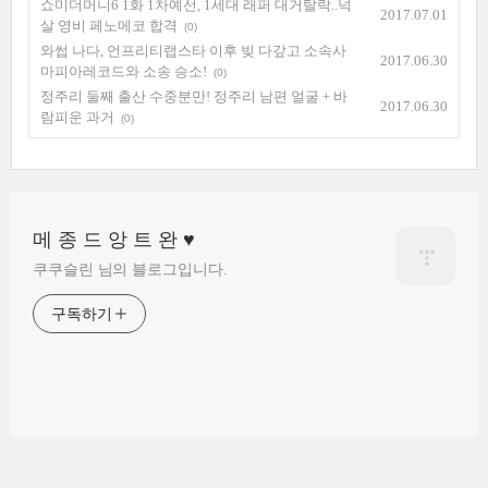
쇼미더머니6 1화 1차예선, 1세대 래퍼 대거탈락..넉
2017.07.01
살 영비 페노메코 합격
(0)
와썹 나다, 언프리티랩스타 이후 빚 다갚고 소속사
2017.06.30
마피아레코드와 소송 승소!
(0)
정주리 둘째 출산 수중분만! 정주리 남편 얼굴 + 바
2017.06.30
람피운 과거
(0)
메 종 드 앙 트 완 ♥
쿠쿠슬린 님의 블로그입니다.
구독하기