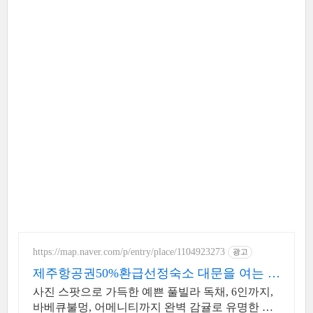
https://map.naver.com/p/entry/place/1104923273
광고
제주항공권50%환급선정숙소 대문을 여는 순
간 예쁨 가득
사진 스팟으로 가득한 예쁜 풀빌라 독채, 6인까지,
바베큐불멍, 어메니티까지 완벽 감귤로 유명한 제