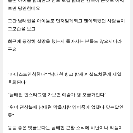
물론 아이돌 남태현과 밴드 보컬 남태현 간극이 큰것도 어찌
보면 당연한데요
그간 남태현을 아이돌로 먼저알게되고 팬이되었던 사람들이
그모습을 보고
최근에 굉장히 실망을 했는지 돌아서는 분들도 많으시더라
구요
"아티스트인척한다" "남태현 병크 밤새며 실드쳐준게 제일
후회된다"
"남태현 인스타그램 가보면 예술가 병 오글거린다"
"위너 관상볼때 남태현 막을사람 멤버중에 없댔다 맞는말인
듯"
등등 좋은 댓글보다는 남태현 근황 소식에 비난이나 악플이