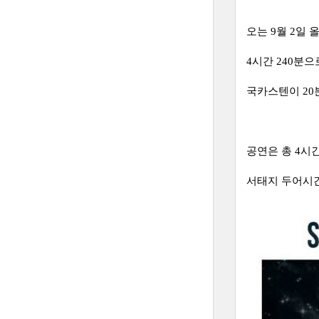
오는 9월 2일
4시간 240분
국카스텐이 20분
공연은 총 4시
서태지 두어시간