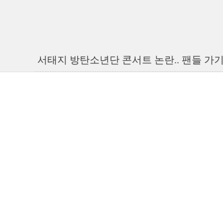
서태지 방탄소년단 콘서트 논란.. 팬들 가