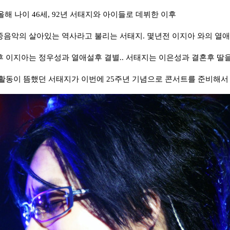
올해 나이 46세, 92년 서태지와 아이들로 데뷔한 이후
음악의 살아있는 역사라고 불리는 서태지. 몇년전 이지아 와의 열
 이지아는 정우성과 열애설후 결별.. 서태지는 이은성과 결혼후 딸을
활동이 뜸했던 서태지가 이번에 25주년 기념으로 콘서트를 준비해서 