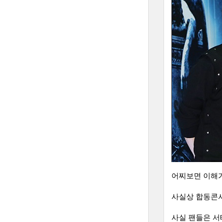
어찌보면 이해가
사실상 합동콘
사실 팬들은 서