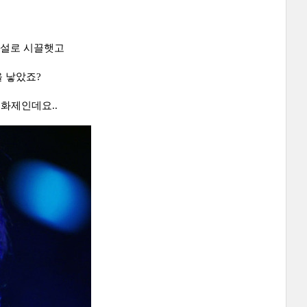
애설로 시끌햇고
 낳았죠?
화제인데요..