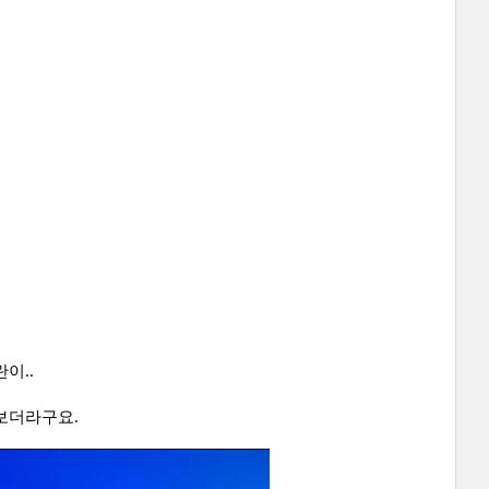
이..
나보더라구요.