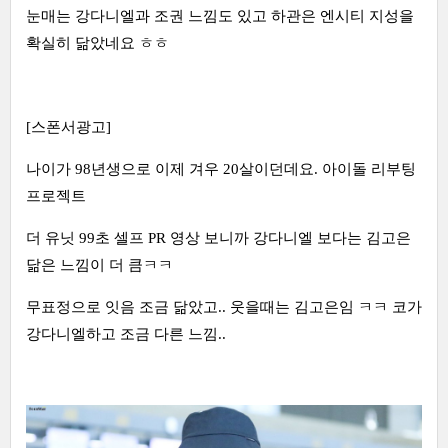
눈매는 강다니엘과 조권 느낌도 있고 하관은 엔시티 지성을
확실히 닮았네요 ㅎㅎ
[스폰서광고]
나이가 98년생으로 이제 겨우 20살이던데요. 아이돌 리부팅
프로젝트
더 유닛 99초 셀프 PR 영상 보니까 강다니엘 보다는 김고은
닮은 느낌이 더 큼ㅋㅋ
무표정으로 잇음 조금 닮았고.. 웃을때는 김고은임 ㅋㅋ 코가
강다니엘하고 조금 다른 느낌..