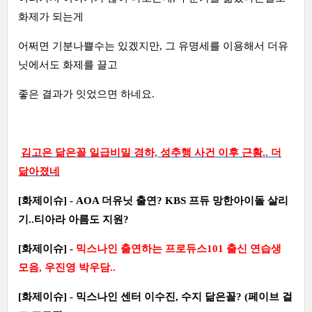
화제가 되는게
어쩌면 기분나쁠수는 있겠지만, 그 유명세를 이용해서 더유
닛에서도 화제를 끌고
좋은 결과가 잇었으면 하네요.
김고은 닮은꼴 일급비밀 경하, 성추행 사건 이후 근황.. 더
닮아졌네
[화제이슈] - AOA 더유닛 출연? KBS 프듀 망한아이돌 살리
기..티아라 아름도 지원?
[화제이슈] -
믹스나인 출연하는 프로듀스101 출신 연습생
모음, 우진영 박우담..
[화제이슈] - 믹스나인 센터 이수진, 수지 닮은꼴? (페이브 걸