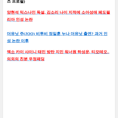
즈 프로필)
양현석 믹스나인 독설, 김소리 나이 지적에 소아성애 페도필
리아 인성 논란
더유닛 주(JOO) 비투비 정일훈 누나 더유닛 출연? 과거 인
성 논란 이후
엑소 카이 샤이니 태민 방탄 지민 워너원 하성운, 티모테오..
의외의 친분 우정패딩