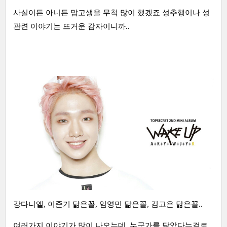
사실이든 아니든 맘고생을 무척 많이 했겠죠 성추행이나 성
관련 이야기는 뜨거운 감자이니까..
강다니엘, 이준기 닮은꼴, 임영민 닮은꼴, 김고은 닮은꼴..
여러가지 이야기가 많이 나오는데, 누군가를 닮았다는걸로