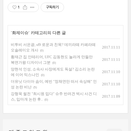
1
구독하기
'
화제이슈
' 카테고리의 다른 글
비투비 서은광, sf9 로운과 친목? 데끼라떼 카페라떼
2017.11.11
오솔레미오 개사
(0)
황재근 집 인테리어, UFC 김동현도 놀라게 만들만
2017.11.11
복면가왕 디자이너 그분
(0)
양현석 인성, 소속사 사장에게도 독설? 김소리 논란
2017.11.10
에 이어 믹스나인
(0)
더유닛 다이아 솜이, 예빈 "정채연만 떠서 속상해" 인
2017.11.10
성 논란 비난
(5)
강형욱 썰전 "최시원 밉다" 슈주 반려견 벅시 사건 디
2017.11.09
스, 입마개 논란 후..
(0)