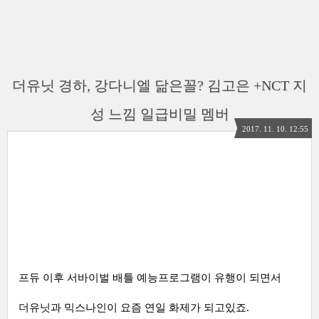
더유닛 경하, 강다니엘 닮은꼴? 김고은 +NCT 지
성 느낌 일급비밀 멤버
2017. 11. 10. 12:55
프듀 이후 서바이벌 배틀 예능프로그램이 유행이 되면서
더유닛과 믹스나인이 요즘 연일 화제가 되고있죠.