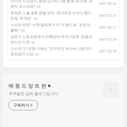
티아라 사건정리, 화영 인스타그램 뱀 똥 욕 도배..피
2017.02.12
해자 코스프레?
(0)
문희준 소율 결혼,팬들 반대 "콘서트장 누워서 핸드
2017.02.11
폰질..무개념"
(4)
노라조 해체? 이혁 탈퇴후 H.Y.U.K.밴드로.. 조빈과
2017.02.11
불화?
(0)
김문수 노동운동에서 탄핵반대 태극기집회..변절과
2017.02.10
배신의 이유
(0)
신서유기3 규현 구혜선 "친구부인 제수씨 나쁜의미"
2017.02.10
호칭정리 난감
(1)
메 종 드 앙 트 완 ♥
쿠쿠슬린 님의 블로그입니다.
구독하기