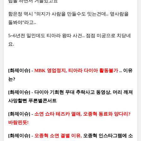
립을 하면서 거들었고요
함은정 역시 "의지가 사람을 만들수도 잇는건데.. 옆사람을
돌봐야"라고..
5~6년전 일인데도 티아라 왕따 사건.. 점점 미궁으로 치닫네
요.
[화제이슈] -
MBK 영업정지, 티아라 다이아 활동불가
.. 이유
는?
[화제이슈] - 다이아 기희현 무대 추락사고 동영상, 머리 깨져
사망할뻔 푸른별콘서트
[화제이슈] -
소연 쇼타 테즈카 열애, 오종혁 동료와 양다리?
바람핀듯!
[화제이슈] -
오종혁 소연 결별 이유,
오종혁 인스타그램에 소