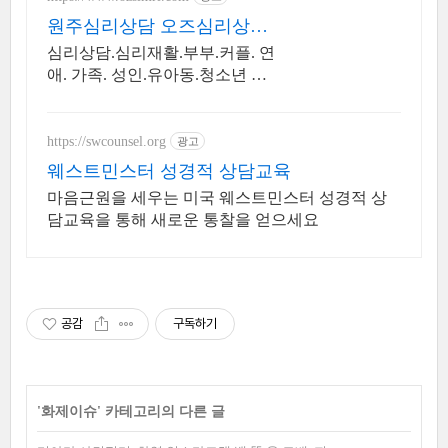
원주심리상담 오즈심리상담
센터 정식등록 상담센터 전문
심리상담.심리재활.부부.커플. 연
가상담
애. 가족. 성인.유아동.청소년 상
담. 비밀보장 연애상담, 커플상담,
진로상담, 1:1맞춤 비밀보장
https://swcounsel.org
광고
웨스트민스터 성경적 상담교육
마음근원을 세우는 미국 웨스트민스터 성경적 상
담교육을 통해 새로운 통찰을 얻으세요
공감
구독하기
'
화제이슈
' 카테고리의 다른 글