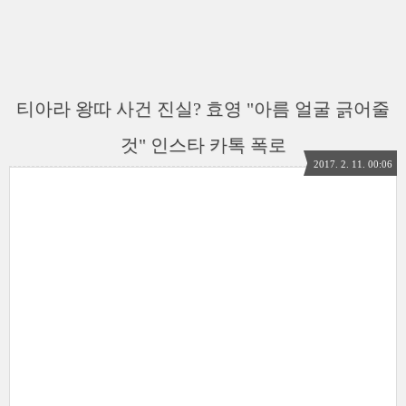
티아라 왕따 사건 진실? 효영 "아름 얼굴 긁어줄
것" 인스타 카톡 폭로
2017. 2. 11. 00:06