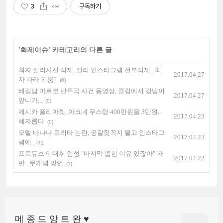
3
구독하기
'
화제이슈
' 카테고리의 다른 글
최자 설리사진 삭제, 설리 인스타그램 전부삭제.. 최
2017.04.27
자 따라 지움?
(0)
배정남 마르코 난투극 사건 동영상, 클럽에서 강냉이
2017.04.27
앞니가...
(0)
제시카 플리마켓, 아크네 무스탕 400만원을 3만원..
2017.04.23
혜자롭다
(0)
모델 바나나 로리타 논란, 공갈젖꼭지 물고 인스타그
2017.04.23
램에..
(0)
프로듀스 이대휘 인성 "마지막 뽑힌 이유 있잖아" 자
2017.04.22
만.. 무개념 망언
(1)
메 종 드 앙 트 완 ♥