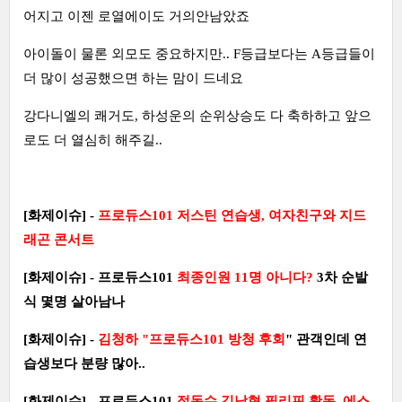
어지고 이젠 로열에이도 거의안남았죠
아이돌이 물론 외모도 중요하지만.. F등급보다는 A등급들이
더 많이 성공했으면 하는 맘이 드네요
강다니엘의 쾌거도, 하성운의 순위상승도 다 축하하고 앞으
로도 더 열심히 해주길..
[화제이슈] -
프로듀스101 저스틴 연습생, 여자친구와 지드
래곤 콘서트
[화제이슈] - 프로듀스101
최종인원 11명 아니다?
3차 순발
식 몇명 살아남나
[화제이슈] -
김청하 "프로듀스101 방청 후회
" 관객인데 연
습생보다 분량 많아..
[화제이슈] - 프로듀스101
정동수 김남형 필리핀 활동..에스