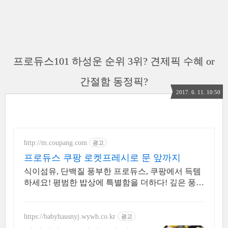
프로듀스101 하성운 순위 3위? 견제픽 수혜 or
간절함 동정픽?
2017. 6. 11. 10:50
http://m.coupang.com
광고
프로듀스 쿠팡 로켓프레시로 문 앞까지
식이섬유, 단백질 풍부한 프로듀스, 쿠팡에서 득템
하세요! 평범한 밥상에 특별함을 더하다! 깊은 풍미
의 잡곡을 쿠팡에서 만나보세요.
https://babyhausnyj.wywh.co.kr
광고