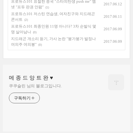
프로듀스101 표절한 중국 "스타의탄생 push me" 엠
2017.06.12
넷 "프듀 판권 안팜"
(1)
프로듀스101 저스틴 연습생, 여자친구와 지드래곤
2017.06.11
콘서트
(2)
프로듀스101 최종인원 11명 아니다? 3차 순발식 몇
2017.06.09
명 살아남나
(0)
지드래곤 개소리 듣기, 가사 논란 "붕가붕가 발정나
2017.06.09
여의주 여의봉"
(0)
메 종 드 앙 트 완 ♥
쿠쿠슬린 님의 블로그입니다.
구독하기