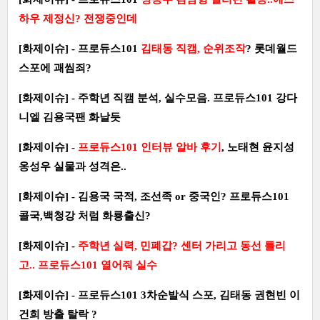
하우 제정신? 전쟁중인데
[화제이슈] - 프로듀스101
김태동 직캠, 순위조작
? 롯데월드
스포에 괘씸죄?
[화제이슈] - 주학년 직캠 분석, 실수모음. 프로듀스101 강다
니엘 김용국팬 화날듯
[화제이슈] -
프로듀스101 인터뷰 알바 후기
, 노태현 윤지성
옹성우 실물과 성격은..
[화제이슈] - 김용국 국적, 조선족 or 중국인? 프로듀스101
콜국,백청강 처럼 화룡출신?
[화제이슈] -
주학년 실력, 민폐갑? 센터 가리고 동선 틀리
고.. 프로듀스101 열어줘 실수
[화제이슈] - 프로듀스101 3차순발식 스포, 김태동 권현빈 이
건희 방출 탈락 ?