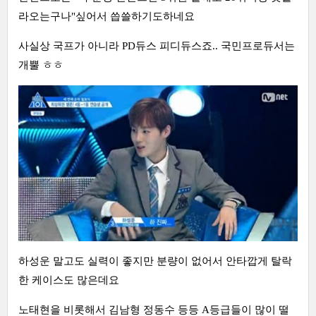
라오는구나"싶어서 씁쓸하기도하네요
사실상 국프가 아니라 PD듀스 피디듀스죠.. 국민프로듀서는
개뿔 ㅎㅎ
하성운 말고도 실력이 좋지만 분량이 없어서 안타깝게 탈락
한 케이스도 많은데요
노태현을 비롯해서 김남형 정동수 등등 A등급들이 많이 떨