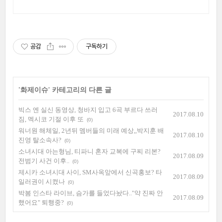
하게 보호! 휴대폰케이스, 이제 파손 걱정 덜어요.
공감
구독하기
'
화제이슈
' 카테고리의 다른 글
빅스 엔 실신 동영상, 청바지 입고 6곡 부르다 쓰러
2017.08.10
짐, 멕시코 기절 이후 또
(0)
워너원 해체일, 2년뒤 멤버들의 미래 예상,,박지훈 배
2017.08.10
진영 탈소속사?
(0)
소녀시대 아는형님, 티파니 혼자 교복에 구찌 리본?
2017.08.09
전범기 사건 이후..
(0)
제시카 소녀시대 사이, SM사옥앞에서 신곡홍보? 타
2017.08.09
일러권이 시켰나
(0)
박봄 인스타 라이브, 슴가를 들었다놨다.."약 진짜 안
2017.08.09
했어요" 퇴행중?
(0)