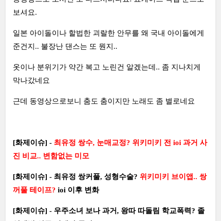
보셔요.
일본 아이돌이나 할법한 괴랄한 안무를 왜 국내 아이돌에게
준건지.. 불장난 댄스는 또 뭔지..
옷이나 분위기가 약간 복고 노린건 알겠는데.. 좀 지나치게
막나갔네요
근데 동영상으로보니 춤도 춤이지만 노래도 좀 별로네요
[화제이슈] -
최유정 쌍수, 눈매교정? 위키미키 전 ioi 과거 사
진 비교.. 변함없는 미모
[화제이슈] - 최유정 쌍커풀, 성형수술?
위키미키 브이앱.. 쌍
꺼풀 테이프?
ioi 이후 변화
[화제이슈] - 우주소녀 보나 과거, 왕따 따돌림 학교폭력? 졸