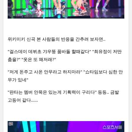
위키미키 신곡 본 사람들의 반응을 간추려 보자면..
"걸스데이 데뷔초 갸우뚱 품바돌 할때같다" "최유정이 저딴
춤을?" "옷은 또 왜저래?"
"저게 돈주고 사온 안무라고 하지마라" "쇼타임보다 심한 안
무가 있네"
"판타는 멤버 안목은 있는게 기획력이 구리다" 등등.. 금발
고등어 같다......