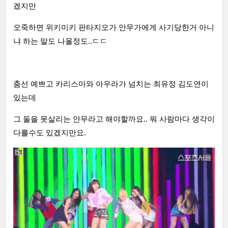
겠지만
오죽하면 위키미키 판타지오가 안무가에게 사기당한거 아니
냐 하는 말도 나올정도..ㄷㄷ
춤선 예쁘고 카리스마와 아우라가 넘치는 최유정 김도연이
있는데
그 둘을 못살리는 안무라고 해야할까요.. 뭐 사람마다 생각이
다를수도 있겠지만요.