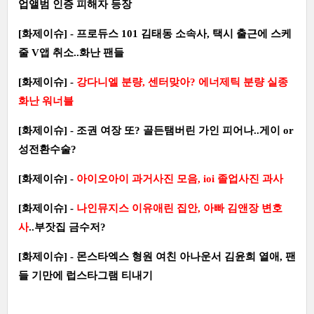
업앨범 인증 피해자 등장
[화제이슈] - 프로듀스 101 김태동 소속사, 택시 출근에 스케
줄 V앱 취소..화난 팬들
[화제이슈] -
강다니엘 분량, 센터맞아? 에너제틱 분량 실종
화난 워너블
[화제이슈] - 조권 여장 또? 골든탬버린 가인 피어나..게이 or
성전환수술?
[화제이슈] -
아이오아이 과거사진 모음, ioi 졸업사진 과사
[화제이슈] -
나인뮤지스 이유애린 집안, 아빠 김앤장 변호
사
..부잣집 금수저?
[화제이슈] - 몬스타엑스 형원 여친 아나운서 김윤희 열애, 팬
들 기만에 럽스타그램 티내기