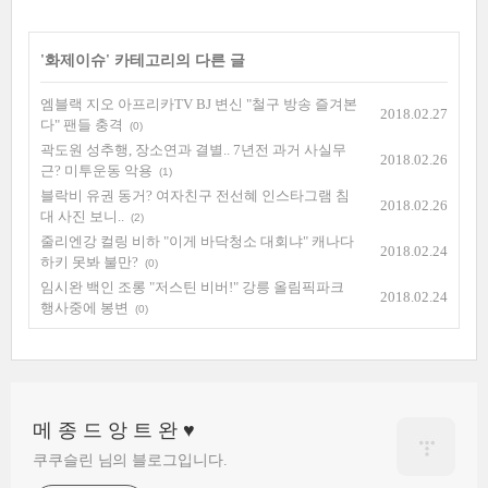
'
화제이슈
' 카테고리의 다른 글
엠블랙 지오 아프리카TV BJ 변신 "철구 방송 즐겨본
2018.02.27
다" 팬들 충격
(0)
곽도원 성추행, 장소연과 결별.. 7년전 과거 사실무
2018.02.26
근? 미투운동 악용
(1)
블락비 유권 동거? 여자친구 전선혜 인스타그램 침
2018.02.26
대 사진 보니..
(2)
줄리엔강 컬링 비하 "이게 바닥청소 대회냐" 캐나다
2018.02.24
하키 못봐 불만?
(0)
임시완 백인 조롱 "저스틴 비버!" 강릉 올림픽파크
2018.02.24
행사중에 봉변
(0)
메 종 드 앙 트 완 ♥
쿠쿠슬린 님의 블로그입니다.