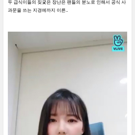
두 급식이들의 짖궃은 장난은 팬들의 분노로 인해서 공식 사
과문을 쓰는 지경에까지 이른..