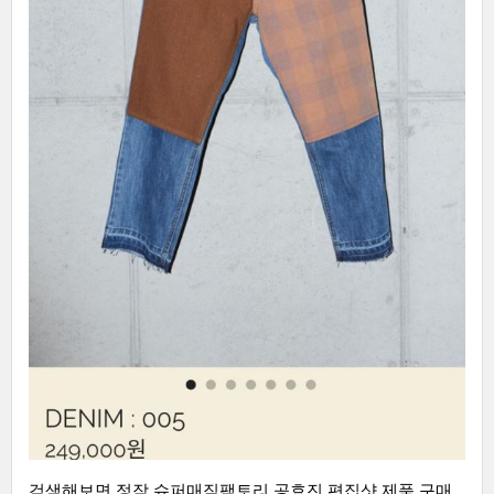
검색해보면 정작 슈퍼매직팩토리 공효진 편집샷 제품 구매