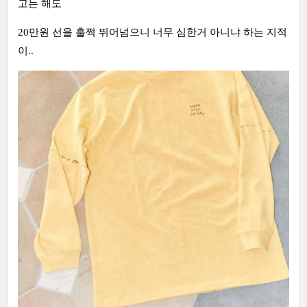
고는 해도
20만원 선을 훌쩍 뛰어넘으니 너무 심한거 아니냐 하는 지적
이..