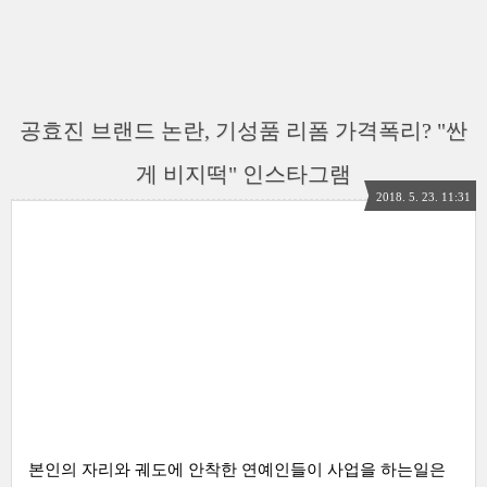
공효진 브랜드 논란, 기성품 리폼 가격폭리? "싼
게 비지떡" 인스타그램
2018. 5. 23. 11:31
본인의 자리와 궤도에 안착한 연예인들이 사업을 하는일은