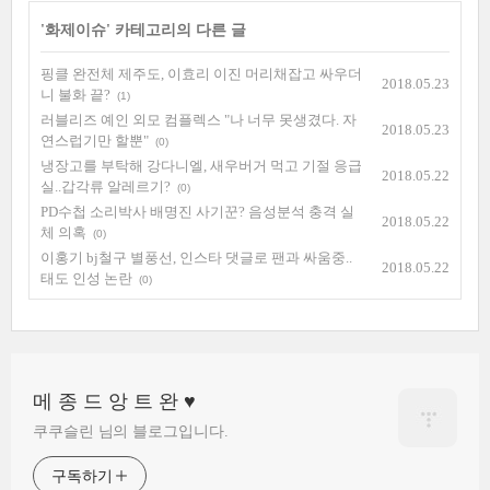
'
화제이슈
' 카테고리의 다른 글
핑클 완전체 제주도, 이효리 이진 머리채잡고 싸우더
2018.05.23
니 불화 끝?
(1)
러블리즈 예인 외모 컴플렉스 "나 너무 못생겼다. 자
2018.05.23
연스럽기만 할뿐"
(0)
냉장고를 부탁해 강다니엘, 새우버거 먹고 기절 응급
2018.05.22
실..갑각류 알레르기?
(0)
PD수첩 소리박사 배명진 사기꾼? 음성분석 충격 실
2018.05.22
체 의혹
(0)
이홍기 bj철구 별풍선, 인스타 댓글로 팬과 싸움중..
2018.05.22
태도 인성 논란
(0)
메 종 드 앙 트 완 ♥
쿠쿠슬린 님의 블로그입니다.
구독하기