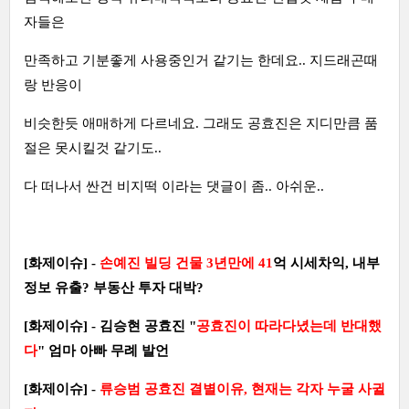
자들은
만족하고 기분좋게 사용중인거 같기는 한데요.. 지드래곤때
랑 반응이
비슷한듯 애매하게 다르네요. 그래도 공효진은 지디만큼 품
절은 못시킬것 같기도..
다 떠나서 싼건 비지떡 이라는 댓글이 좀.. 아쉬운..
[화제이슈] -
손예진 빌딩 건물 3년만에 41
억 시세차익, 내부
정보 유출? 부동산 투자 대박?
[화제이슈] - 김승현 공효진 "
공효진이 따라다녔는데 반대했
다
" 엄마 아빠 무례 발언
[화제이슈] -
류승범 공효진 결별이유, 현재는 각자 누굴 사귈