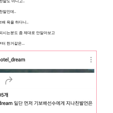
한말도 아니고..
한말인데..
배 욕을 하다니..
 되시는분도 좀 제대로 안알아보고
터 한거같은...