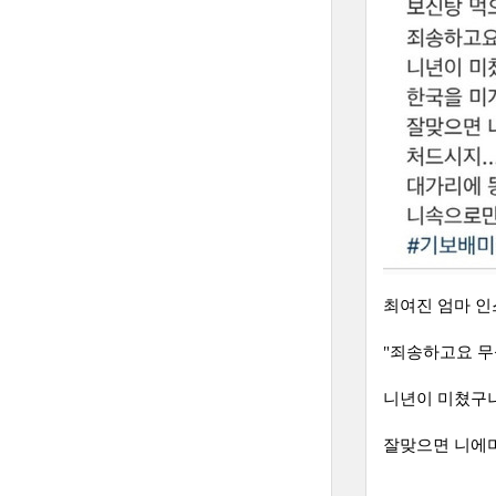
최여진 엄마 인
"죄송하고요 
니년이 미쳤구나
잘맞으면 니에미