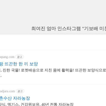
최여진 엄마 인스타그램 "기보배 미친
oupang.com
광고
팡 뜨끈한 한 끼 보양
, 진한 국물! 로켓배송으로 지친 몸에 활력을! 뜨끈한 보양식으로 
.
oodjara.com
광고
촌수산 자라농장
양식, 엑기스, 건강원보유, 40년 전통 자라농장