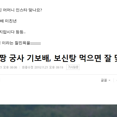
 어머니 인스타 맞나요?
보배 미친년
맙시다 등등..
는 찰진욕을;;;;;;;;;;