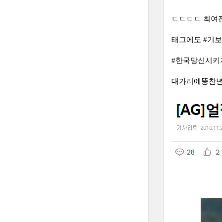
ㄷㄷㄷㄷ 최여진
태그에도 #기
#한국망신시키지
대가리에똥찬년 이라