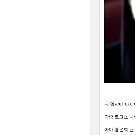
뭐 워낙에 아
각종 토크쇼 나
아마 홍은희 팬