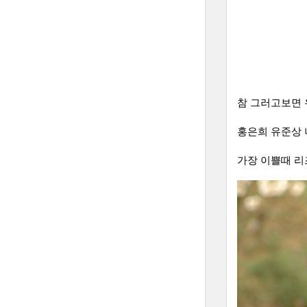
참 그러고보면 
홍은희 유준상 
가장 이쁠때 리