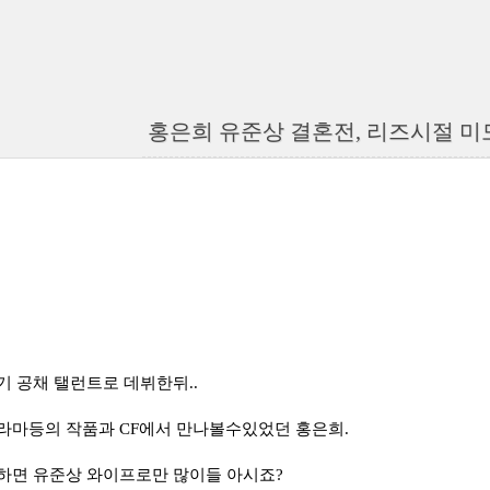
홍은희 유준상 결혼전, 리즈시절 미모
27기 공채 탤런트로 데뷔한뒤..
라마등의 작품과 CF에서 만나볼수있었던 홍은희.
하면 유준상 와이프로만 많이들 아시죠?