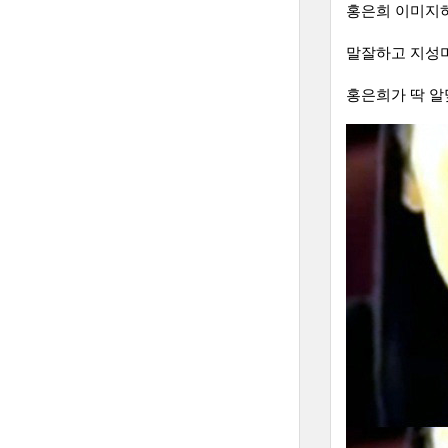
홍은희 이미지
말잘하고 지성미
홍은희가 딱 알