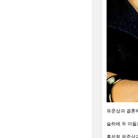
유준상과 결혼해
슬하에 두 아들
홍은희 유준상