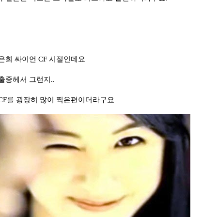
은희 싸이언 CF 시절인데요
출중헤서 그런지..
CF를 굉장히 많이 찍은편이더라구요