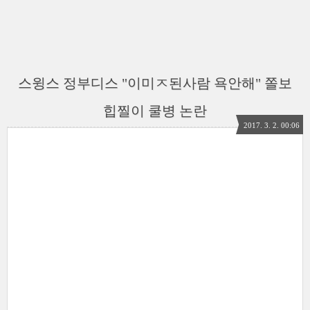
스윙스 정부디스 "이미ㅈ된사람 욕안해" 쫄보
힙찔이 쿨병 논란
2017. 3. 2. 00:06