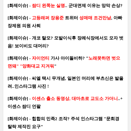
[화제이슈] -
쌈디 왼쪽눈 실명
.. 군대면제 이유는 망막 손상?
[화제이슈] -
고등래퍼 장용준
트위터
성매매 조건만남
, 아빠
장제원 의원 사퇴
[화제이슈] - 개코 탈모? 모발이식후 장례식장에서도 모자 벗
음! 보이비도 대머리?
[화제이슈] -
자이언티
가사 아이돌비하? "
노래못하면 벗으
면돼" "양화대교 지겨워
"
[화제이슈] - 씨엘 택시 무개념, 일본인 머리에 부츠신은 발올
려..인스타그램 사진 !
[화제이슈] -
이센스 출소 동영상, 대마초로 교도소 가더니
..+
이센스 쌈디 언팔
[화제이슈] - 힙합의 민족2 조작? 주석 인스타그램 "문희경
탈락 제작진 요구"