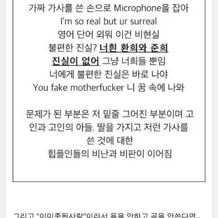
그리고 "이미좃된사람"이라서 욕을 안하고 곡을 안쓴다면..