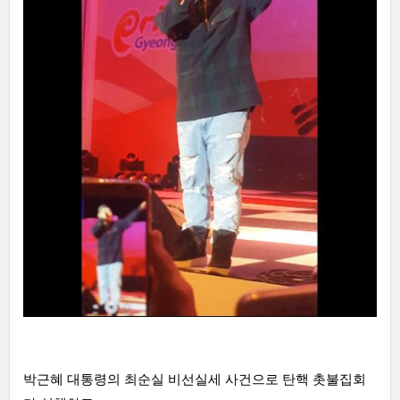
박근혜 대통령의 최순실 비선실세 사건으로 탄핵 촛불집회