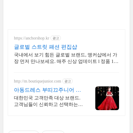
https://anchorshop.kr
광고
글로벌 스트릿 패션 편집샵
국내에서 보기 힘든 글로벌 브랜드, 앵커샵에서 가
장 먼저 만나보세요. 매주 신상 업데이트 l 정품 10
0% 보장 l 빠른 배송 및 다양한 상품 보유
http://m.boutiquejunior.com
광고
아동드레스 부띠끄주니어 고
객만족 대상업체
대한민국 고객만족 대상 브랜드.
고객님들이 신뢰하고 선택하는
아동 드레스 쇼핑몰. 최고의 쇼핑
몰.