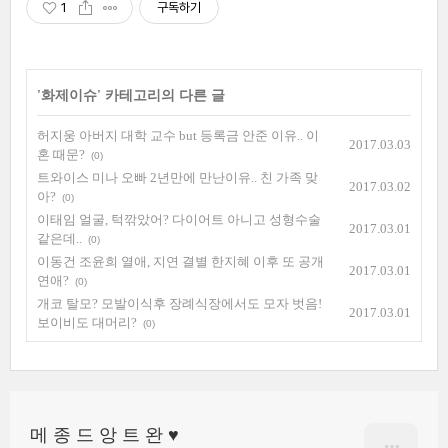
1
구독하기
'
화제이슈
' 카테고리의 다른 글
허지웅 아버지 대학 교수 but 등록금 안준 이유.. 이
2017.03.03
혼 때문?
(0)
트와이스 미나 오빠 2년만에 만난이유.. 친 가족 맞
2017.03.02
아?
(0)
이태임 얼굴, 턱깎았어? 다이어트 아니고 성형수술
2017.03.01
같은데..
(0)
이동건 조윤희 열애, 지연 결별 한지혜 이후 또 공개
2017.03.01
연애?
(0)
개코 탈모? 모발이식후 장례식장에서도 모자 벗음!
2017.03.01
보이비도 대머리?
(0)
메 종 드 앙 트 완 ♥