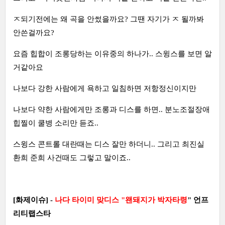
ㅈ되기전에는 왜 곡을 안썼을까요? 그땐 자기가 ㅈ 될까봐
안쓴걸까요?
요즘 힙합이 조롱당하는 이유중의 하나가.. 스윙스를 보면 알
거같아요
나보다 강한 사람에게 욕하고 일침하면 저항정신이지만
나보다 약한 사람에게만 조롱과 디스를 하면.. 분노조절장애
힙찔이 쿨병 소리만 듣죠..
스윙스 콘트롤 대란때는 디스 잘만 하더니.. 그리고 최진실
환희 준희 사건때도 그렇고 말이죠..
[화제이슈] -
나다 타이미 맞디스 "왠돼지가 박자타령
" 언프
리티랩스타