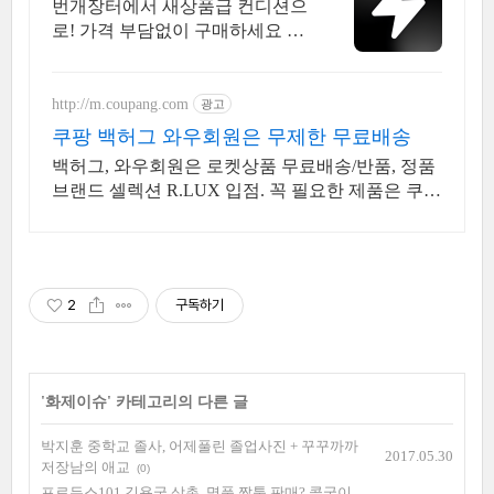
내 최대 브랜드 중고거래
번개장터에서 새상품급 컨디션으
로! 가격 부담없이 구매하세요 전
국 각지에서 올라오는 전국구 최
다 상품 매일 10만 개 이상의 신규
상품 업로드
http://m.coupang.com
광고
쿠팡 백허그 와우회원은 무제한 무료배송
백허그, 와우회원은 로켓상품 무료배송/반품, 정품
브랜드 셀렉션 R.LUX 입점. 꼭 필요한 제품은 쿠팡
에서 더 저렴하게, 로켓배송으로 더 빠르게!
2
구독하기
'
화제이슈
' 카테고리의 다른 글
박지훈 중학교 졸사, 어제풀린 졸업사진 + 꾸꾸까까
2017.05.30
저장남의 애교
(0)
프로듀스101 김용국 삼촌, 명품 짭퉁 판매? 콜국이