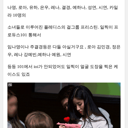
나영, 로아, 유하, 은우, 레나, 결경, 예하나, 성연, 시연, 카일
라 10명의
소녀들로 이루어진 플레디스의 걸그룹 프리스틴. 일찍이 프
로듀스101 통해서
임나영이나 주결경등은 다들 아실거구요 , 로아 김민경, 정은
우, 레나 강예빈,예하나 예원, 시연
등등 101에서 ioi가 안되었어도 일찍이 얼굴 도장을 찍은 케
이스도 있죠