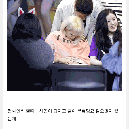
팬싸인회 할때 .. 시연이 덥다고 굳이 무릎담요 필요없다 했
는데