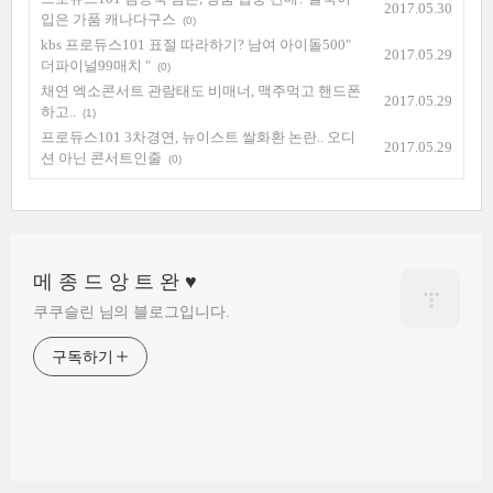
2017.05.30
입은 가품 캐나다구스
(0)
kbs 프로듀스101 표절 따라하기? 남여 아이돌500"
2017.05.29
더파이널99매치 "
(0)
채연 엑소콘서트 관람태도 비매너, 맥주먹고 핸드폰
2017.05.29
하고..
(1)
프로듀스101 3차경연, 뉴이스트 쌀화환 논란.. 오디
2017.05.29
션 아닌 콘서트인줄
(0)
메 종 드 앙 트 완 ♥
쿠쿠슬린 님의 블로그입니다.
구독하기