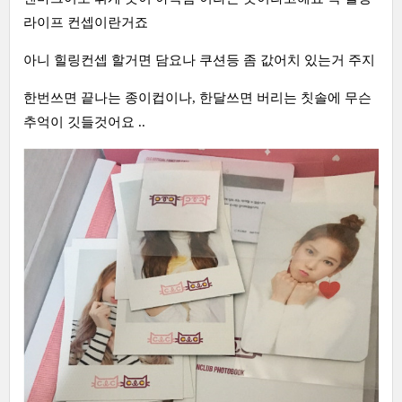
라이프 컨셉이란거죠
아니 힐링컨셉 할거면 담요나 쿠션등 좀 값어치 있는거 주지
한번쓰면 끝나는 종이컵이나, 한달쓰면 버리는 칫솔에 무슨
추억이 깃들것어요 ..