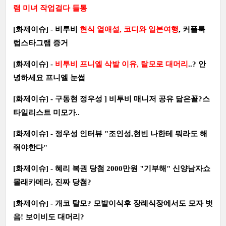
램 미녀 작업걸다 들통
[화제이슈] - 비투비
현식 열애설, 코디와 일본여행
, 커플룩
럽스타그램 증거
[화제이슈] -
비투비 프니엘 삭발 이유, 탈모로 대머리
..? 안
녕하세요 프니엘 눈썹
[화제이슈] - 구동현 정우성 ] 비투비 매니저 공유 닮은꼴?스
타일리스트 미모가..
[화제이슈] - 정우성 인터뷰 "조인성,현빈 나한테 뭐라도 해
줘야한다"
[화제이슈] - 혜리 복권 당첨 2000만원 "기부해" 신양남자쇼
몰래카메라, 진짜 당첨?
[화제이슈] - 개코 탈모? 모발이식후 장례식장에서도 모자 벗
음! 보이비도 대머리?