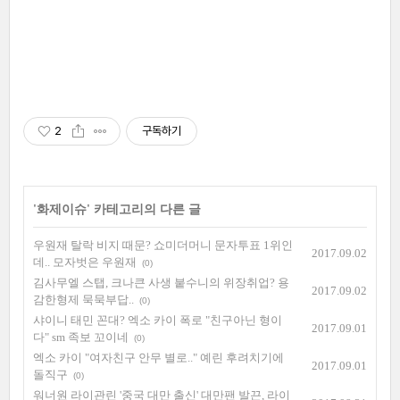
2
구독하기
'
화제이슈
' 카테고리의 다른 글
우원재 탈락 비지 때문? 쇼미더머니 문자투표 1위인
2017.09.02
데.. 모자벗은 우원재
(0)
김사무엘 스탭, 크나큰 사생 붙수니의 위장취업? 용
2017.09.02
감한형제 묵묵부답..
(0)
샤이니 태민 꼰대? 엑소 카이 폭로 "친구아닌 형이
2017.09.01
다" sm 족보 꼬이네
(0)
엑소 카이 "여자친구 안무 별로.." 예린 후려치기에
2017.09.01
돌직구
(0)
워너원 라이관린 '중국 대만 출신' 대만팬 발끈, 라이