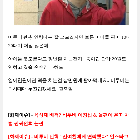
비투비 팬층 연령대는 잘 모르겠지만 보통 아이돌 판이 10대
20대가 제일 많은데
아이들 뭣모른다고 장난질 치는건지.. 종이컵 단가 20원도
안하고 칫솔 손수건 다해도
일이천원이면 떡을 치는걸 삼만원에 팔아먹네요.. 비투비는
회사때매 부끄럽겠네요..뭔죄임..
[화제이슈] -
육성재 배척? 비투비 이창섭 & 올팬이 은따 차
별 팬싸인회 논란
[화제이슈] - 비투비 민혁 "전여친에게 연락했다" 인스타그