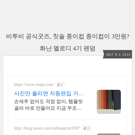
비투비 공식굿즈, 칫솔 종이컵 종이컵이 3만원?
화난 멜로디 4기 팬덤
2017. 9. 1. 13:11
https://www.snaps.com
광고
사진만 올리면 자동편집 가입
즉시, 5종 쿠폰지급!
손재주 없어도 걱정 없이, 템플릿
골라 바로 만들어요 지금 무조건
무료 배송+100% 품질 보증 포토
북을 만들어 보세요!
http://blog.naver.com/wjblueprint1997
광고