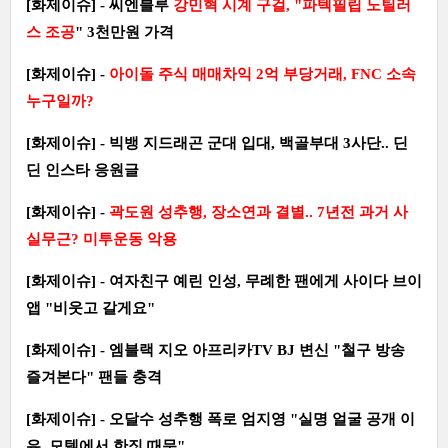
[화제이슈] - 씨엔블루
강민혁 시계 구걸, "파텍필립 노틸러
스 조공
" 3천만원 가격
[화제이슈] -
아이돌 주식 매매차익 2억 부당거래, FNC 소속
누구일까?
[화제이슈] - 빅뱅 지드래곤 군대 입대, 백골부대 3사단.. 딘
딘 인스타 응원글
[화제이슈] -
곽도원 성추행, 장소연과 결별.. 7년전 과거 사
실무근? 미투운동 악용
[화제이슈] - 여자친구 예린 인성, 무례한 팬에게 사이다 브이
앱 "비웃고 갈게요"
[화제이슈] - 엠블랙 지오 아프리카TV BJ 변신 "철구 방송
즐겨본다" 팬들 충격
[화제이슈] - 오달수 성추행 폭로 엄지영 "실명 얼굴 공개 이
유..모텔에서 한짓 때문"