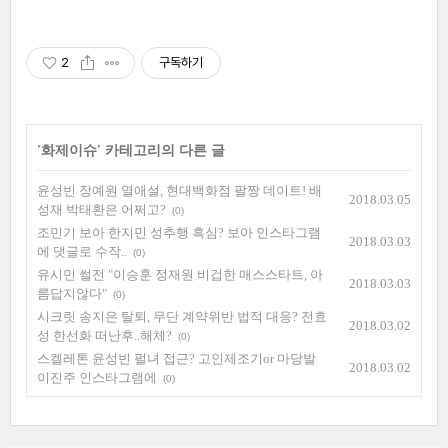
2
구독하기
'
화제이슈
' 카테고리의 다른 글
윤성빈 장예원 열애설, 현대백화점 팔짱 데이트! 배
2018.03.05
성재 박태환은 어쩌고?
(0)
조민기 보아 한지민 성추행 흑심? 보아 인스타그램
2018.03.03
에 댓글로 수작..
(0)
유시민 썰전 "이승훈 정재원 비겁한 매스스타트, 아
2018.03.03
름답지않다"
(0)
시크릿 송지은 탈퇴, 무단 계약위반 법적 대응? 전효
2018.03.02
성 한선화 떠난후..해체?
(0)
스켈레톤 윤성빈 펄녀 접근? 고인제조기or 마당발
2018.03.02
이진주 인스타그램에
(0)