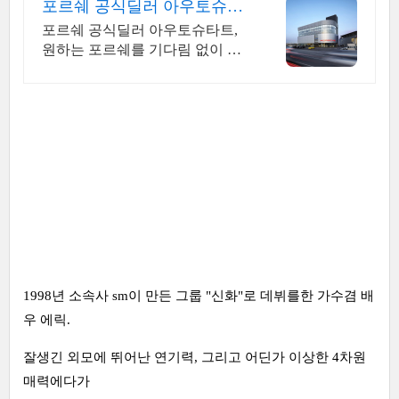
포르쉐 공식딜러 아우토슈타
트
포르쉐 공식딜러 아우토슈타트,
원하는 포르쉐를 기다림 없이 빠
르게 구매하는 방법
1998년 소속사 sm이 만든 그룹 "신화"로 데뷔를한 가수겸 배
우 에릭.
잘생긴 외모에 뛰어난 연기력, 그리고 어딘가 이상한 4차원
매력에다가