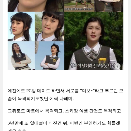
예전에도 PC방 데이트 하면서 서로를 "여보~"라고 부르던 모
습이 목격되기도했던 에릭 나혜미.
그뒤로도 마트에서 목격되고, 스키장 여행 간것도 목격되고..
3년만에 또 열애설이 터진건 뭐..이번엔 부인하기도 힘들겠
네요 ㅎㅎ