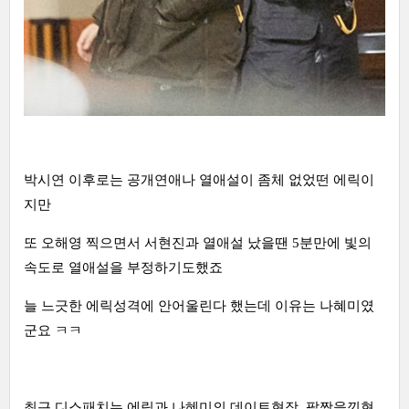
박시연 이후로는 공개연애나 열애설이 좀체 없었떤 에릭이
지만
또 오해영 찍으면서 서현진과 열애설 났을땐 5분만에 빛의
속도로 열애설을 부정하기도했죠
늘 느긋한 에릭성격에 안어울린다 했는데 이유는 나혜미였
군요 ㅋㅋ
최근 디스패치는 에릭과 나혜미의 데이트현장, 팔짱을낀현