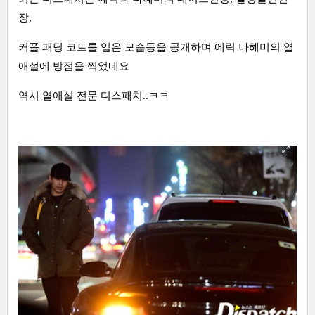
장,
커플 패딩 코트를 입은 모습등을 공개하며 에릭 나혜미의 열
애설에 방점을 찍었네요
역시 열애설 전문 디스패치..ㅋㅋ