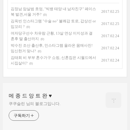
김정남 암살범 흐엉, "빅뱅 태양 내 남자친구" 페이스
2017.02.25
북 발견,서울 거주?
(0)
김옥빈 인스타그램 "수술 no" 불쾌감 토로, 갑상선 or
2017.02.25
입꼬리 ?
(0)
여자당구선수 차유람 근황, 13살 연상 이지성과 결
2017.02.24
혼후 딸 출산까지
(0)
박수진 조산 출산후, 인스타그램 올라온 몸매사진!
2017.02.24
임신한거 맞나?
(0)
김태희 비 부부 혼수가구 쇼핑, 신혼집은 시월드에서
2017.02.24
시집살이?
(0)
메 종 드 앙 트 완 ♥
쿠쿠슬린 님의 블로그입니다.
구독하기