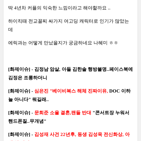
딱 4년차 커플의 익숙한 느낌이라고 해야할까요 ..
하이킥때 전교꼴찌 싸가지 여고딩 캐릭터로 인기가 많았는
데
에릭과는 어떻게 만났을지가 궁금하네요 나혜미 ㅎㅎ
[화제이슈] - 김정남 암살, 아들 김한솔 행방불명..페이스북에
김정은 조롱하더니
[화제이슈] -
심은진 "베이비복스 해체 진짜이유,
DOC 이하
늘 아니다" 뭐길래..
[화제이슈] -
문희준 소율 결혼,팬들 반대
"콘서트장 누워서
핸드폰질..무개념"
[화제이슈] -
김성재 사건 22년후, 동생 김성욱 전신화상, 아