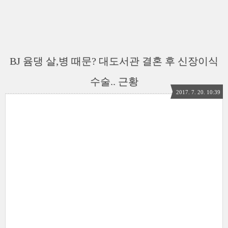
BJ 윰댕 살,병 때문? 대도서관 결혼 후 신장이식
수술.. 근황
2017. 7. 20. 10:39