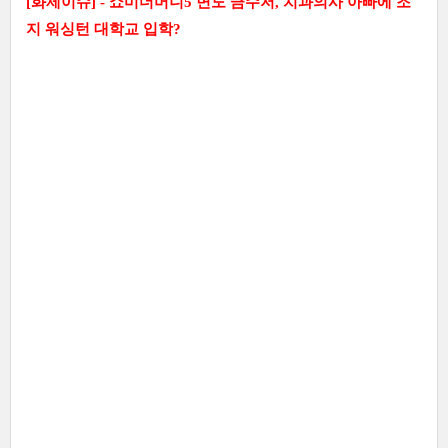
[화제이슈] - 쇼미더머니5 면도 금수저, 치과의사 아빠에 조
지 워싱턴 대학교 입학?