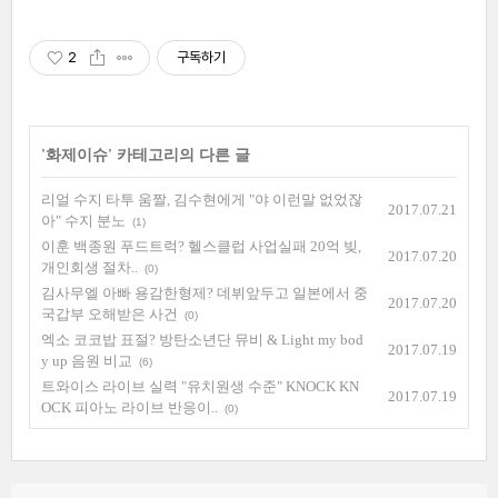
2
구독하기
'
화제이슈
' 카테고리의 다른 글
리얼 수지 타투 움짤, 김수현에게 "야 이런말 없었잖
2017.07.21
아" 수지 분노
(1)
이훈 백종원 푸드트럭? 헬스클럽 사업실패 20억 빚,
2017.07.20
개인회생 절차..
(0)
김사무엘 아빠 용감한형제? 데뷔앞두고 일본에서 중
2017.07.20
국갑부 오해받은 사건
(0)
엑소 코코밥 표절? 방탄소년단 뮤비 & Light my bod
2017.07.19
y up 음원 비교
(6)
트와이스 라이브 실력 "유치원생 수준" KNOCK KN
2017.07.19
OCK 피아노 라이브 반응이..
(0)