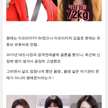
원래는 아프리카TV BJ였으나 아프리카의 갑질로 현재는 유
튜브 유튜버로 전향..
2015년 대도서관과 공개연애끝에 결혼을 했으나, 최근에 신
장에 병이 생겨서 굉장히 고생했죠
그러면서 살도 엄청나게 쪘던 윰댕.. 윰댕 살은 자기관리 문
제가 아니라 병때문이라는거 !