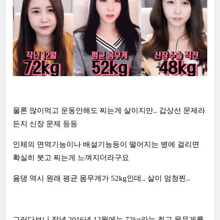
물론 많이먹고 운동안해도 찌는게 살이지만.. 갑상선 문제라
든지 신장 문제 등등
인체의 면역기능이나 배설기능등이 떨어지는 병에 걸리면
확실히 붓고 찌는게 느껴지더라구요
윰댕 역시 원래 평균 몸무게가 52kg인데.. 살이 엄청찐..
그러다보니 작년 2016년 12월에는 72kg라는 최고 몸무게를