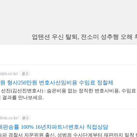
업텐션 우신 탈퇴, 전소미 성추행 오해 
onjin.co.kr/
광고
만원 형사250만원 변호사선임비용 수임료 정찰제
선진(김선진변호사) : 숨은비용 없는 정직한 변호사비용, 수임료
 결과를 만나보세요.
firm.co.kr/
광고
판승률 100% 16년차파트너변호사 직접상담
송파 경찰서 자문위원 출신. 성범죄 수사단계부터 재판까지 밀착