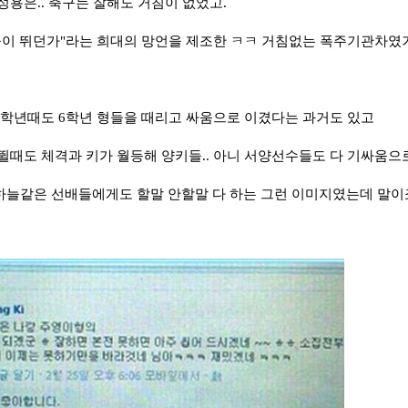
성용은.. 축구는 잘해도 거침이 없었고.
이 뛰던가"라는 희대의 망언을 제조한 ㅋㅋ 거침없는 폭주기관차였
학년때도 6학년 형들을 때리고 싸움으로 이겼다는 과거도 있고
뛸때도 체격과 키가 월등해 양키들.. 아니 서양선수들도 다 기싸움으
늘같은 선배들에게도 할말 안할말 다 하는 그런 이미지였는데 말이